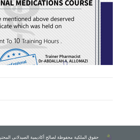
حقوق الملكية محفوظة لصالح أكاديمية الصيدلانى المحت