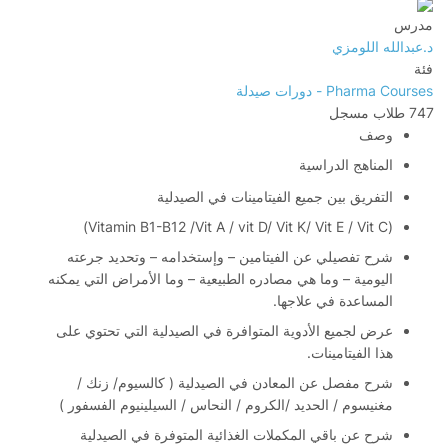
مدرس
د.عبدالله اللومزي
فئة
Pharma Courses - دورات صيدلة
747
طلاب
مسجل
وصف
المناهج الدراسية
التفريق بين جميع الفيتامينات في الصيدلية
(Vitamin B1-B12 /Vit A / vit D/ Vit K/ Vit E / Vit C)
شرح تفصيلي عن الفيتامين – وإستخدامه – وتحديد جرعته
اليومية – وما هي مصادره الطبيعية – وما الأمراض التي يمكنه
المساعدة في علاجها.
عرض لجميع الأدوية المتوافرة في الصيدلية التي تحتوي على
هذا الفيتامينات.
شرح مفصل عن المعادن في الصيدلية ( كالسيوم/ زنك /
مغنيسوم / الحديد /الكروم / النحاس / السيلينيوم الفسفور )
شرح عن باقي المكملات الغذائية المتوفرة في الصيدلية