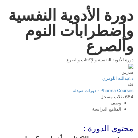
دورة الأدوية النفسية
وإضطرابات النوم
والصرع
دورة الأدوية النفسية والإكتئاب والصرع
مدرس
د.عبدالله اللومزي
فئة
Pharma Courses - دورات صيدلة
654
طلاب
مسجل
وصف
المناهج الدراسية
محتوى الدورة :